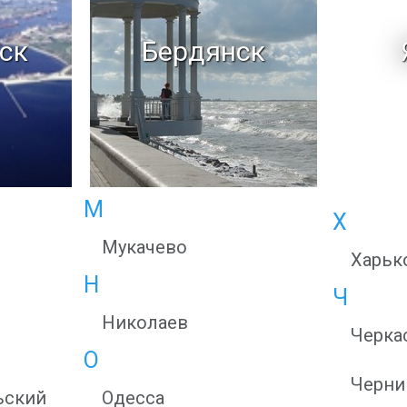
ск
Бердянск
М
Х
Мукачево
Харьк
Н
Ч
Николаев
Черка
О
Черни
ьский
Одесса