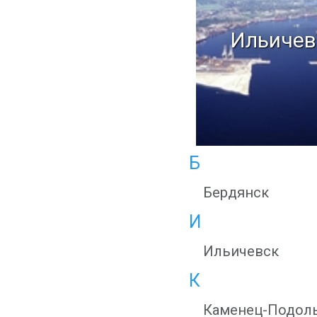
Ильичев
Б
Бердянск
И
Ильичевск
К
Каменец-Подол