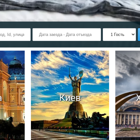
а
Киев