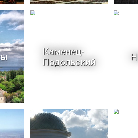
Каменец-
сы
Н
Подольский