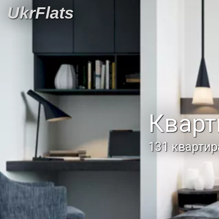
UkrFlats
Кварт
131 квартир