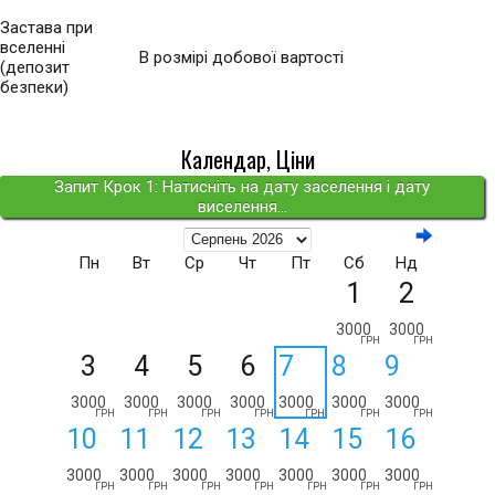
Застава при
вселенні
В розмірі добової вартості
(депозит
безпеки)
Календар, Ціни
Запит Крок 1: Натисніть на дату заселення і дату
виселення...
Пн
Вт
Ср
Чт
Пт
Сб
Нд
1
2
3000
3000
ГРН
ГРН
3
4
5
6
7
8
9
3000
3000
3000
3000
3000
3000
3000
ГРН
ГРН
ГРН
ГРН
ГРН
ГРН
ГРН
10
11
12
13
14
15
16
3000
3000
3000
3000
3000
3000
3000
ГРН
ГРН
ГРН
ГРН
ГРН
ГРН
ГРН