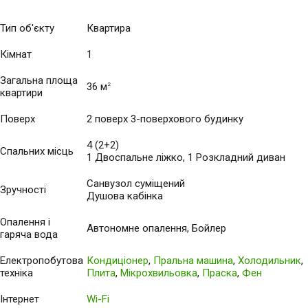
Тип об'єкту
Квартира
Кімнат
1
Загальна площа
36 м
2
квартири
Поверх
2 поверх 3-поверхового будинку
4 (2+2)
Спальних місць
1 Двоспальне ліжко, 1 Розкладний диван
Санвузол суміщений
Зручності
Душова кабінка
Опалення і
Автономне опалення, Бойлер
гаряча вода
Електропобутова
Кондиціонер
,
Пральна машина
,
Холодильник
,
техніка
Плита
,
Мікрохвильовка
,
Праска
,
Фен
Інтернет
Wi-Fi