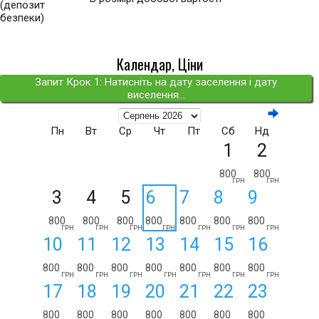
(депозит
безпеки)
Календар, Ціни
Запит Крок 1: Натисніть на дату заселення і дату
виселення...
Пн
Вт
Ср
Чт
Пт
Сб
Нд
1
2
800
800
ГРН
ГРН
3
4
5
6
7
8
9
800
800
800
800
800
800
800
ГРН
ГРН
ГРН
ГРН
ГРН
ГРН
ГРН
10
11
12
13
14
15
16
800
800
800
800
800
800
800
ГРН
ГРН
ГРН
ГРН
ГРН
ГРН
ГРН
17
18
19
20
21
22
23
800
800
800
800
800
800
800