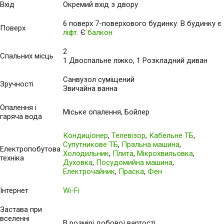
Вхід
Окремий вхід з двору
6 поверх 7-поверхового будинку. В будинку є
Поверх
ліфт
. Є
балкон
2
Спальних місць
1 Двоспальне ліжко, 1 Розкладний диван
Санвузол суміщений
Зручності
Звичайна ванна
Опалення і
Міське опалення, Бойлер
гаряча вода
Кондиціонер
,
Телевізор
,
Кабельне ТБ
,
Супутникове ТБ
,
Пральна машина
,
Електропобутова
Холодильник
,
Плита
,
Мікрохвильовка
,
техніка
Духовка
,
Посудомийна машина
,
Електрочайник
,
Праска
,
Фен
Інтернет
Wi-Fi
Застава при
вселенні
В розмірі добової вартості