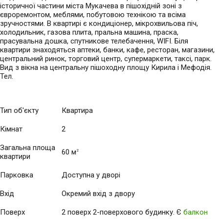
історичної частини міста Мукачева в пішохідній зоні з
євроремонтом, меблями, побутовою технікою та всіма
зручностями. В квартирі є кондиціонер, мікрохвильова піч,
холодильник, газова плита, пральна машина, праска,
прасувальна дошка, спутникове телебачення, WIFI. Біля
квартири знаходяться аптеки, банки, кафе, ресторан, магазини,
центральний ринок, торговий центр, супермаркети, таксі, парк.
Вид з вікна на центральну пішоходну площу Кирила і Мефодія.
Тел.
Тип об'єкту
Квартира
Кімнат
2
Загальна площа
60 м
2
квартири
Парковка
Доступна у дворі
Вхід
Окремий вхід з двору
Поверх
2 поверх 2-поверхового будинку. Є
балкон