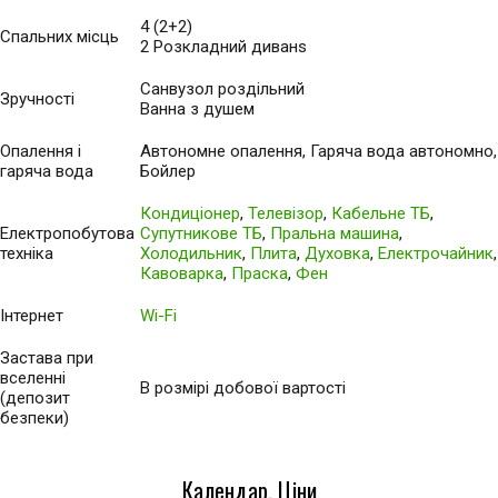
4 (2+2)
Спальних місць
2 Розкладний диванs
Санвузол роздільний
Зручності
Ванна з душем
Опалення і
Автономне опалення, Гаряча вода автономно,
гаряча вода
Бойлер
Кондиціонер
,
Телевізор
,
Кабельне ТБ
,
Електропобутова
Супутникове ТБ
,
Пральна машина
,
техніка
Холодильник
,
Плита
,
Духовка
,
Електрочайник
,
Кавоварка
,
Праска
,
Фен
Інтернет
Wi-Fi
Застава при
вселенні
В розмірі добової вартості
(депозит
безпеки)
Календар, Ціни