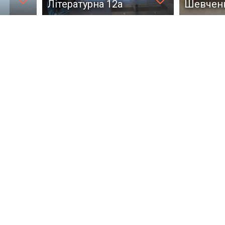
Літературна 12а
Шевченк