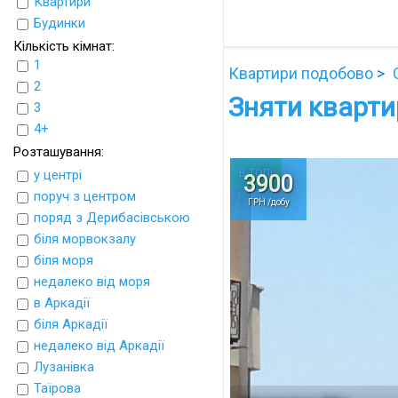
Квартири
UkrFlats
Будинки
Кількість кімнат:
1
Квартири подобово
2
Зняти кварти
3
4+
Розташування:
у центрі
В ТОПі
3900
поруч з центром
ГРН /добу
поряд з Дерибасівською
біля морвокзалу
біля моря
недалеко від моря
в Аркадії
біля Аркадії
недалеко від Аркадії
Лузанівка
Таїрова