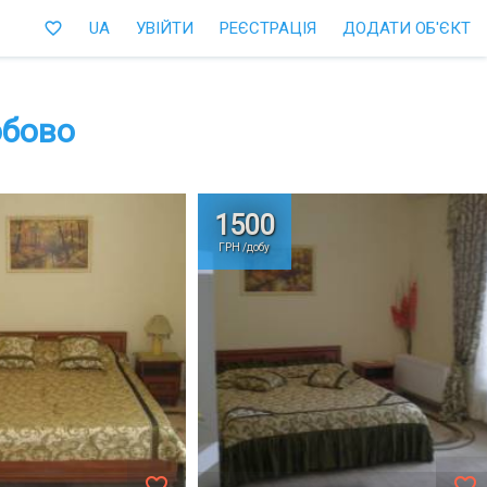
favorite_border
UA
УВІЙТИ
РЕЄСТРАЦІЯ
ДОДАТИ ОБ'ЄКТ
обово
1500
ГРН /добу
favorite_border
favorite_border