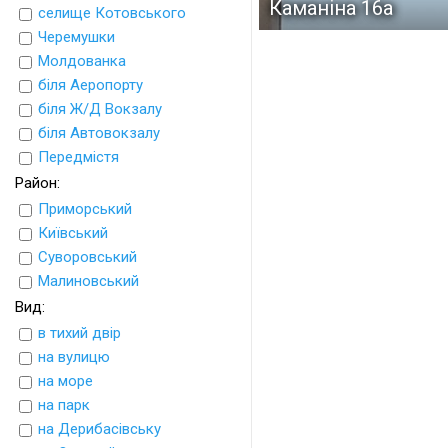
Каманіна 16а
селище Котовського
Черемушки
Молдованка
біля Аеропорту
біля Ж/Д Вокзалу
біля Автовокзалу
Передмістя
Район:
Приморський
Київський
Суворовський
Малиновський
Вид:
в тихий двір
на вулицю
на море
на парк
на Дерибасівську