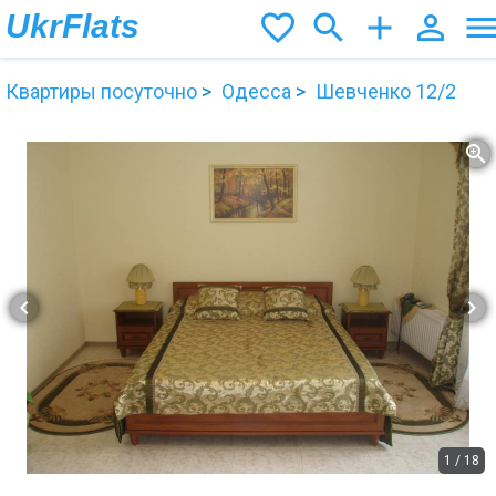
UkrFlats
favorite_border
search
add
person_outline
men
Квартиры посуточно
Одесса
Шевченко 12/2
zoom_in
chevron_left
chevron_right
1
/
18