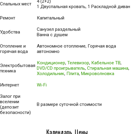
4 (2+2)
Спальных мест
1 Двуспальная кровать, 1 Раскладной диван
Ремонт
Капитальный
Санузел раздельный
Удобства
Ванна с душем
Отопление и
Автономное отопление, Горячая вода
горячая вода
автономно
Кондиционер
,
Телевизор
,
Кабельное ТВ
,
Электробытовая
DVD/CD проигрыватель
,
Стиральная машина
,
техника
Холодильник
,
Плита
,
Микроволновка
Интернет
Wi-Fi
Залог при
вселении
В размере суточной стоимости
(депозит
безопасности)
Календарь, Цены