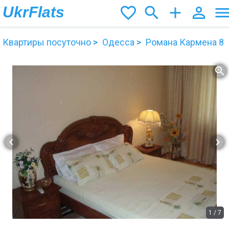
UkrFlats
favorite_border
search
add
person_outline
men
Квартиры посуточно
Одесса
Романа Кармена 8
zoom_in
chevron_left
chevron_right
1
/
7