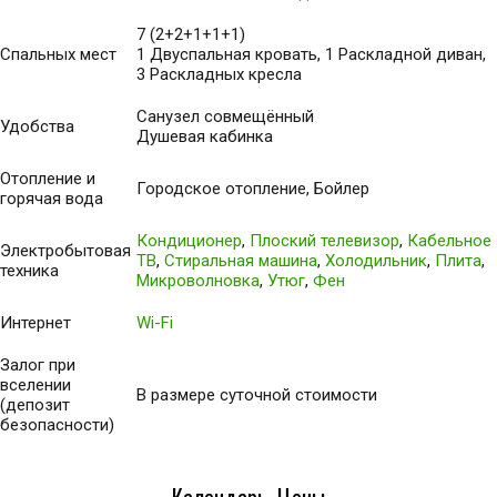
7 (2+2+1+1+1)
Спальных мест
1 Двуспальная кровать, 1 Раскладной диван,
3 Раскладных кресла
Санузел совмещённый
Удобства
Душевая кабинка
Отопление и
Городское отопление, Бойлер
горячая вода
Кондиционер
,
Плоский телевизор
,
Кабельное
Электробытовая
ТВ
,
Стиральная машина
,
Холодильник
,
Плита
,
техника
Микроволновка
,
Утюг
,
Фен
Интернет
Wi-Fi
Залог при
вселении
В размере суточной стоимости
(депозит
безопасности)