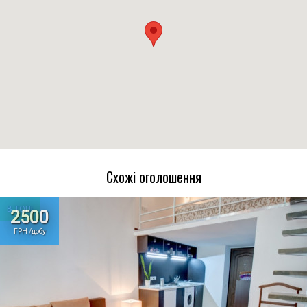
Схожі оголошення
В ТОПі
2500
ГРН /добу