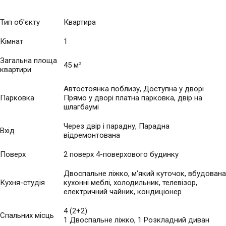
Тип об'єкту
Квартира
Кімнат
1
Загальна площа
45 м
2
квартири
Автостоянка поблизу, Доступна у дворі
Парковка
Прямо у дворі платна парковка, двір на
шлагбаумі
Через двір і парадну, Парадна
Вхід
відремонтована
Поверх
2 поверх 4-поверхового будинку
Двоспальне ліжко, м'який куточок, вбудована
Кухня-студія
кухонні меблі, холодильник, телевізор,
електричний чайник, кондиціонер
4 (2+2)
Спальних місць
1 Двоспальне ліжко, 1 Розкладний диван