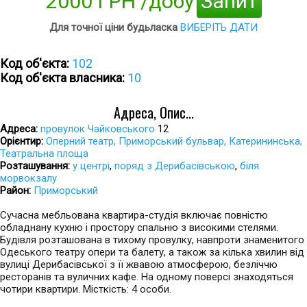
2000 ГРН /добу
Запит
Для точної ціни будьласка
ВИБЕРІТЬ ДАТИ
Код об'єкта:
102
Код об'єкта власника:
10
Адреса, Опис...
Адреса:
провулок Чайковського
12
Орієнтир:
Оперний театр, Приморський бульвар, Катерининська,
Театральна площа
Розташування:
у центрі
,
поряд з Дерибасівською
,
біля
морвокзалу
Район:
Приморський
Сучасна мебльована квартира-студія включає повністю
обладнану кухню і простору спальню з високими стелями.
Будівля розташована в тихому провулку, навпроти знаменитого
Одеського театру опери та балету, а також за кілька хвилин від
вулиці Дерибасівської з її жвавою атмосферою, безліччю
ресторанів та вуличних кафе. На одному поверсі знаходяться
чотири квартири. Місткість: 4 особи.