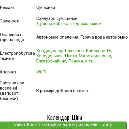
Ремонт
Сучасний
Санвузол суміщений
Зручності
Душова кабінка з гідромасажем
Опалення і
Автономне опалення, Гаряча вода автономно
гаряча вода
Кондиціонер
,
Телевізор
,
Кабельне ТБ
,
Електропобутова
Холодильник
,
Плита
,
Мікрохвильовка
,
техніка
Електрочайник
,
Праска
,
Фен
Інтернет
Wi-Fi
Застава при
вселенні
В розмірі добової вартості
(депозит
безпеки)
Календар, Ціни
Запит Крок 1: Натисніть на дату заселення і дату