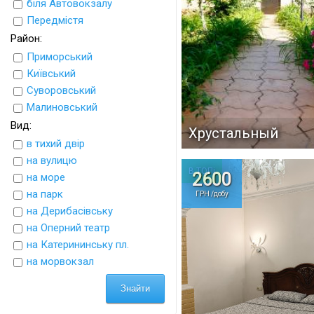
біля Автовокзалу
Передмістя
Район:
Приморський
Київський
Суворовський
Малиновський
Вид:
Хрустальный
в тихий двір
на вулицю
В ТОПі
2600
на море
на парк
ГРН /добу
на Дерибасівську
на Оперний театр
на Катерининську пл.
на морвокзал