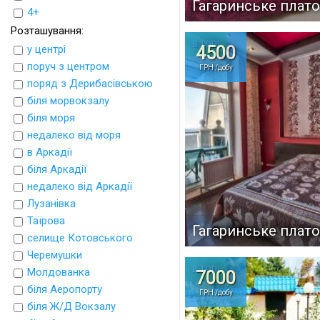
Гагаринське плато
4+
Розташування:
В ТОПі
у центрі
4500
поруч з центром
ГРН /добу
поряд з Дерибасівською
біля морвокзалу
біля моря
недалеко від моря
в Аркадії
біля Аркадії
недалеко від Аркадії
Лузанівка
Таїрова
Гагаринське плато
селище Котовського
Черемушки
В ТОПі
Молдованка
7000
біля Аеропорту
ГРН /добу
біля Ж/Д Вокзалу