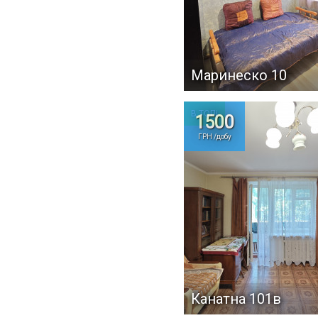
Маринеско 10
В ТОПі
1500
ГРН /добу
Канатна 101в