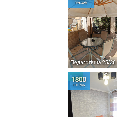
ГРН /добу
Педагогічна 25/36
В ТОПі
1800
ГРН /добу