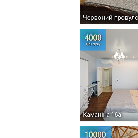
Червоний провуло
В ТОПі
4000
ГРН /добу
Каманіна 16а
В ТОПі
10000