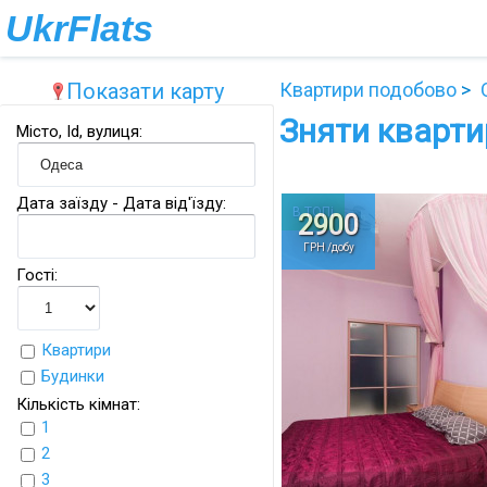
UkrFlats
Показати карту
Квартири подобово
Зняти кварти
Місто, Id, вулиця:
Дата заїзду - Дата від'їзду:
В ТОПі
2900
ГРН /добу
Гості:
Квартири
Будинки
Кількість кімнат:
1
2
3