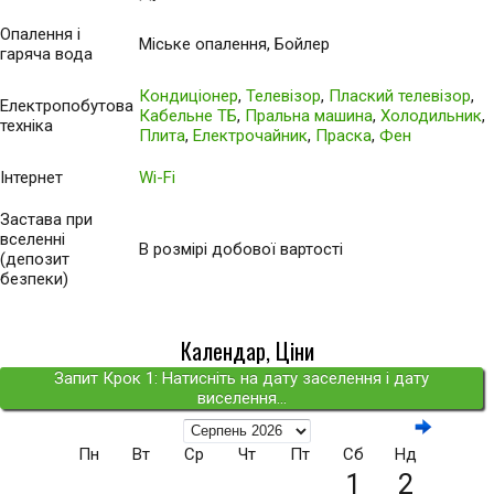
Опалення і
Міське опалення, Бойлер
гаряча вода
Кондиціонер
,
Телевізор
,
Плаский телевізор
,
Електропобутова
Кабельне ТБ
,
Пральна машина
,
Холодильник
,
техніка
Плита
,
Електрочайник
,
Праска
,
Фен
Інтернет
Wi-Fi
Застава при
вселенні
В розмірі добової вартості
(депозит
безпеки)
Календар, Ціни
Запит Крок 1: Натисніть на дату заселення і дату
виселення...
Пн
Вт
Ср
Чт
Пт
Сб
Нд
1
2