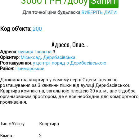
3000 ГРН /добу
Запит
Для точної ціни будьласка
ВИБЕРІТЬ ДАТИ
Код об'єкта:
200
Адреса, Опис...
Адреса:
вулиця Гаванна
3
Орієнтир:
Міськсад, Дерибасівська
Розташування:
у центрі
,
поряд з Дерибасівською
Район:
Приморський
Двокімнатна квартира у самому серці Одеси. Ідеальне
розташування за 3 хвилини пішки від вулиці Дерибасівської.
Квартира компактна, загальною площею 30 кв. м., але з добре
організованим простором, де є все необхідне для комфортного
проживання.
Тип об'єкту
Квартира
Кімнат
2