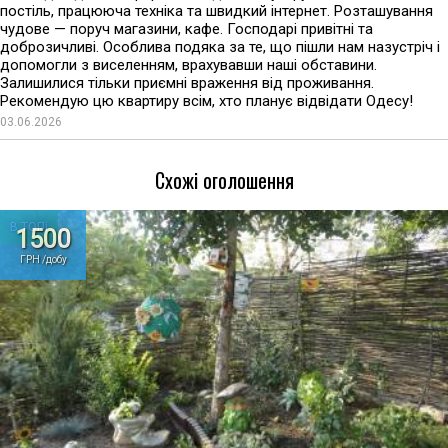
постіль, працююча техніка та швидкий інтернет. Розташування
чудове — поруч магазини, кафе. Господарі привітні та
доброзичливі. Особлива подяка за те, що пішли нам назустріч і
допомогли з виселенням, врахувавши наші обставини.
Залишилися тільки приємні враження від проживання.
Рекомендую цю квартиру всім, хто планує відвідати Одесу!
03.06.2026
Схожі оголошення
В ТОПі
1500
ГРН /добу