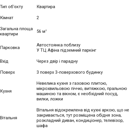
Тип об'єкту
Квартира
Кімнат
2
Загальна площа
56 м
2
квартири
Автостоянка поблизу
Парковка
У ТЦ Афіна підземний паркінг
Вхід
Через двір і парадну
Поверх
3 поверх 3-поверхового будинку
Невелика кухня з газовою плитою,
мікрохвильовою піччю, витяжкою, пральною
Кухня
машиною та вікном, є необхідний посуд,
вилки, ложки
Вітальня відокремлена від кухні аркою, що не
закривається, тут розміщена обідня зона,
Вітальня
розкладний диван, кондиціонер, телевізор,
шафа