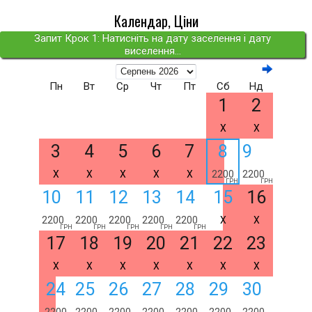
Календар, Ціни
Запит Крок 1: Натисніть на дату заселення і дату
виселення...
Пн
Вт
Ср
Чт
Пт
Сб
Нд
1
2
X
X
3
4
5
6
7
8
9
X
X
X
X
X
2200
2200
ГРН
ГРН
10
11
12
13
14
15
16
2200
2200
2200
2200
2200
X
X
ГРН
ГРН
ГРН
ГРН
ГРН
17
18
19
20
21
22
23
X
X
X
X
X
X
X
24
25
26
27
28
29
30