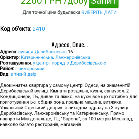
2200 ГРН /добу
Запит
Для точної ціни будьласка
ВИБЕРІТЬ ДАТИ
Код об'єкта:
2410
Адреса, Опис...
Адреса:
вулиця Дерибасівська
16
Орієнтир:
Катерининська, Ланжеронівська
Розташування:
у центрі
,
поряд з Дерибасівською
Район:
Приморський
Вид:
в тихий двір
Двокімнатна квартира у самому центрі Одеси, на знаменитій
Дерибасівській вулиці. Кімнати роздільні, кухня, санвузол. 2
Кондиціонери, ТБ, диван та ліжко, на кухні все що потрібно для
приготування їжі, обідня зона, пральна машина, витяжка.
Унікальний Одеський дворик, з виходом одразу на 3 вулиці:
Дерибасівську, Ланжеронівську та Катерининську. Прямо
навпроти Макдональдс, ТЦ "Європа", за 100 метрів Міськсад,
навколо багато ресторанів, магазинів.