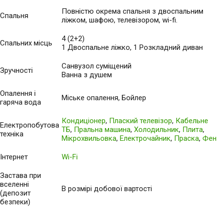
Повністю окрема спальня з двоспальним
Спальня
ліжком, шафою, телевізором, wi-fi.
4 (2+2)
Спальних місць
1 Двоспальне ліжко, 1 Розкладний диван
Санвузол суміщений
Зручності
Ванна з душем
Опалення і
Міське опалення, Бойлер
гаряча вода
Кондиціонер
,
Плаский телевізор
,
Кабельне
Електропобутова
ТБ
,
Пральна машина
,
Холодильник
,
Плита
,
техніка
Мікрохвильовка
,
Електрочайник
,
Праска
,
Фен
Інтернет
Wi-Fi
Застава при
вселенні
В розмірі добової вартості
(депозит
безпеки)