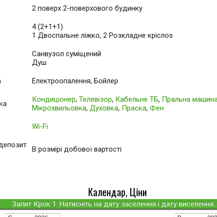
2 поверх 2-поверхового будинку
4 (2+1+1)
1 Двоспальне ліжко, 2 Розкладне кріслоs
Санвузол суміщений
Душ
а
Електроопалення, Бойлер
Кондиціонер
,
Телевізор
,
Кабельне ТБ
,
Пральна машин
ка
Мікрохвильовка
,
Духовка
,
Праска
,
Фен
Wi-Fi
(депозит
В розмірі добової вартості
Календар, Ціни
Запит Крок 1: Натисніть на дату заселення і дату виселення..