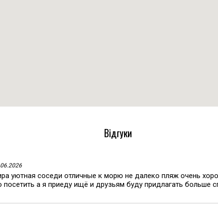
Відгуки
7.06.2026
ира уютная соседи отличные к морю не далеко пляж очень хор
посетить а я приеду ищё и друзьям буду придлагать больше 