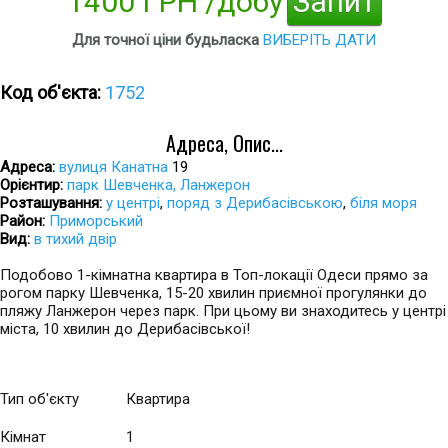
1400 ГРН /добу
Запит
Для точної ціни будьласка
ВИБЕРІТЬ ДАТИ
Код об'єкта:
1752
Адреса, Опис...
Адреса:
вулиця Канатна
19
Орієнтир:
парк Шевченка, Ланжерон
Розташування:
у центрі
,
поряд з Дерибасівською
,
біля моря
Район:
Приморський
Вид:
в тихий двір
Подобово 1-кімнатна квартира в Топ-локації Одеси прямо за
рогом парку Шевченка, 15-20 хвилин приємної прогулянки до
пляжу Ланжерон через парк. При цьому ви знаходитесь у центрі
міста, 10 хвилин до Дерибасівської!
Тип об'єкту
Квартира
Кімнат
1