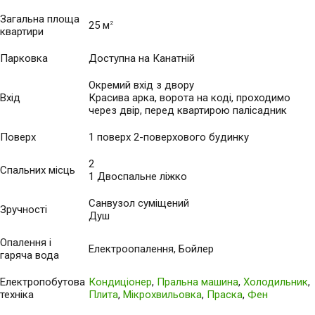
Загальна площа
25 м
2
квартири
Парковка
Доступна на Канатній
Окремий вхід з двору
Вхід
Красива арка, ворота на коді, проходимо
через двір, перед квартирою палісадник
Поверх
1 поверх 2-поверхового будинку
2
Спальних місць
1 Двоспальне ліжко
Санвузол суміщений
Зручності
Душ
Опалення і
Електроопалення, Бойлер
гаряча вода
Електропобутова
Кондиціонер
,
Пральна машина
,
Холодильник
,
техніка
Плита
,
Мікрохвильовка
,
Праска
,
Фен