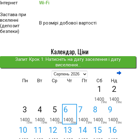
Інтернет
Wi-Fi
Застава при
вселенні
В розмірі добової вартості
(депозит
безпеки)
Календар, Ціни
Запит Крок 1: Натисніть на дату заселення і дату
виселення...
Пн
Вт
Ср
Чт
Пт
Сб
Нд
1
2
1400
1400
ГРН
ГРН
3
4
5
6
7
8
9
1400
1400
1400
1400
1400
1400
1400
ГРН
ГРН
ГРН
ГРН
ГРН
ГРН
ГРН
10
11
12
13
14
15
16