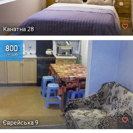
favorite_border
Канатна 28
800
ГРН /добу
favorite_border
Єврейська 9