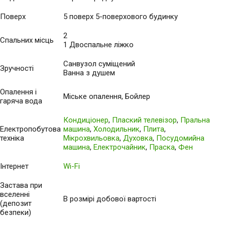
Поверх
5 поверх 5-поверхового будинку
2
Спальних місць
1 Двоспальне ліжко
Санвузол суміщений
Зручності
Ванна з душем
Опалення і
Міське опалення, Бойлер
гаряча вода
Кондиціонер
,
Плаский телевізор
,
Пральна
Електропобутова
машина
,
Холодильник
,
Плита
,
техніка
Мікрохвильовка
,
Духовка
,
Посудомийна
машина
,
Електрочайник
,
Праска
,
Фен
Інтернет
Wi-Fi
Застава при
вселенні
В розмірі добової вартості
(депозит
безпеки)