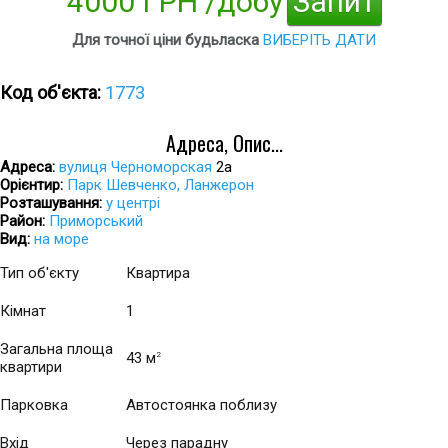
4000 ГРН /добу
Запит
Для точної ціни будьласка
ВИБЕРІТЬ ДАТИ
Код об'єкта:
1773
Адреса, Опис...
Адреса:
вулиця Черноморская
2а
Орієнтир:
Парк Шевченко, Ланжерон
Розташування:
у центрі
Район:
Приморський
Вид:
на море
Тип об'єкту
Квартира
Кімнат
1
Загальна площа
43 м
2
квартири
Парковка
Автостоянка поблизу
Вхід
Через парадну