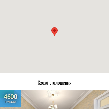
Схожі оголошення
В ТОПі
4600
ГРН /добу