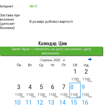
Інтернет
Wi-Fi
Застава при
вселенні
В розмірі добової вартості
(депозит
безпеки)
Календар, Ціни
Запит Крок 1: Натисніть на дату заселення і дату
виселення...
Пн
Вт
Ср
Чт
Пт
Сб
Нд
1
2
1100
1100
ГРН
ГРН
3
4
5
6
7
8
9
1100
1100
1100
1100
1100
1100
1100
ГРН
ГРН
ГРН
ГРН
ГРН
ГРН
ГРН
10
11
12
13
14
15
16