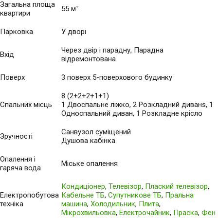
Загальна площа
55 м
2
квартири
Парковка
У дворі
Через двір і парадну, Парадна
Вхід
відремонтована
Поверх
3 поверх 5-поверхового будинку
8 (2+2+2+1+1)
Спальних місць
1 Двоспальне ліжко, 2 Розкладний диванs, 1
Односпальний диван, 1 Розкладне крісло
Санвузол суміщений
Зручності
Душова кабінка
Опалення і
Міське опалення
гаряча вода
Кондиціонер
,
Телевізор
,
Плаский телевізор
,
Електропобутова
Кабельне ТБ
,
Супутникове ТБ
,
Пральна
техніка
машина
,
Холодильник
,
Плита
,
Мікрохвильовка
,
Електрочайник
,
Праска
,
Фен