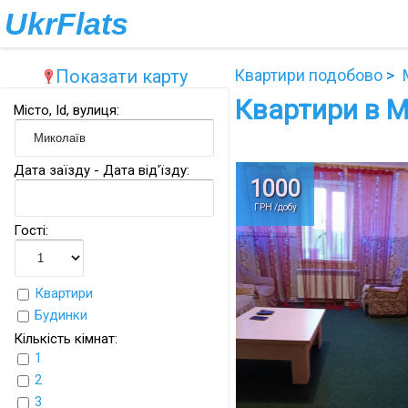
UkrFlats
Показати карту
Квартири подобово
Квартири в М
Місто, Id, вулиця:
Дата заїзду - Дата від'їзду:
1000
ГРН /добу
Гості:
Квартири
Будинки
Кількість кімнат:
1
2
3