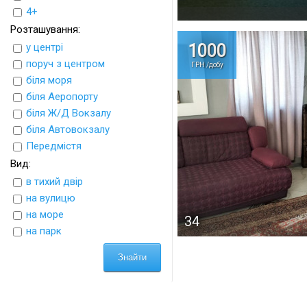
4+
Розташування:
у центрі
1000
поруч з центром
ГРН /добу
біля моря
біля Аеропорту
біля Ж/Д Вокзалу
біля Автовокзалу
Передмістя
Вид:
в тихий двір
на вулицю
на море
34
на парк