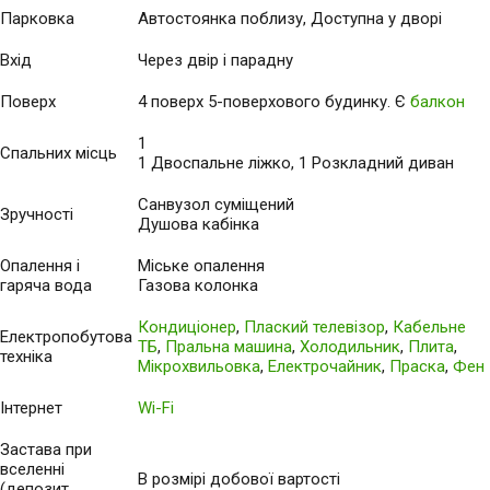
Парковка
Автостоянка поблизу, Доступна у дворі
Вхід
Через двір і парадну
Поверх
4 поверх 5-поверхового будинку. Є
балкон
1
Спальних місць
1 Двоспальне ліжко, 1 Розкладний диван
Санвузол суміщений
Зручності
Душова кабінка
Опалення і
Міське опалення
гаряча вода
Газова колонка
Кондиціонер
,
Плаский телевізор
,
Кабельне
Електропобутова
ТБ
,
Пральна машина
,
Холодильник
,
Плита
,
техніка
Мікрохвильовка
,
Електрочайник
,
Праска
,
Фен
Інтернет
Wi-Fi
Застава при
вселенні
В розмірі добової вартості
(депозит