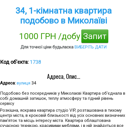
34, 1-кімнатна квартира
подобово в Миколаїві
1000 ГРН /добу
Запит
Для точної ціни будьласка
ВИБЕРІТЬ ДАТИ
Код об'єкта:
1738
Адреса, Опис...
Адреса:
вулиця
34
Подобово без посередників у Миколаєві Квартира об'єднала в
собі домашній затишок, теплу атмосферу та гідний рівень
сервісу
Розкішна, яскрава квартира студіо VIP, розташована в тихому
центрі міста, в кроковій близькості від усіх основних визначних
пам'яток та місць інтересу міста. Квартира облаштована
сучасною технікою, красивими меблями, і в ній знайдуться все