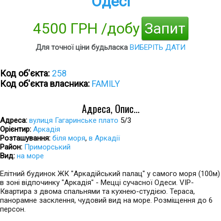
Одесі
4500 ГРН /добу
Запит
Для точної ціни будьласка
ВИБЕРІТЬ ДАТИ
Код об'єкта:
258
Код об'єкта власника:
FAMILY
Адреса, Опис...
Адреса:
вулиця Гагаринське плато
5/3
Орієнтир:
Аркадія
Розташування:
біля моря
,
в Аркадії
Район:
Приморський
Вид:
на море
Елітний будинок ЖК "Аркадійський палац" у самого моря (100м)
в зоні відпочинку "Аркадія" - Мецці сучасної Одеси. VIP-
Квартира з двома спальнями та кухнею-студією. Тераса,
панорамне засклення, чудовий вид на море. Розміщення до 6
персон.