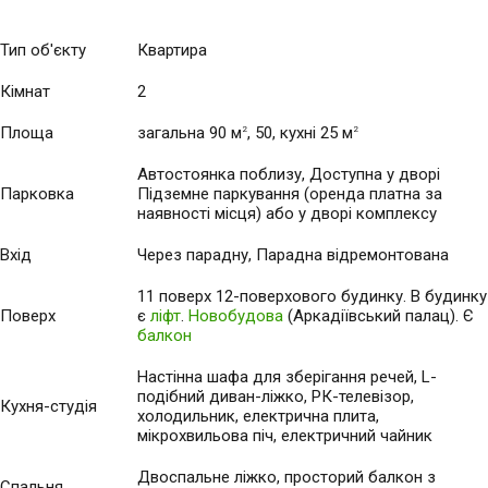
Тип об'єкту
Квартира
Кімнат
2
Площа
загальна 90 м
, 50, кухні 25 м
2
2
Автостоянка поблизу, Доступна у дворі
Парковка
Підземне паркування (оренда платна за
наявності місця) або у дворі комплексу
Вхід
Через парадну, Парадна відремонтована
11 поверх 12-поверхового будинку. В будинку
Поверх
є
ліфт
.
Новобудова
(Аркадіївський палац). Є
балкон
Настінна шафа для зберігання речей, L-
подібний диван-ліжко, РК-телевізор,
Кухня-студія
холодильник, електрична плита,
мікрохвильова піч, електричний чайник
Двоспальне ліжко, просторий балкон з
Спальня