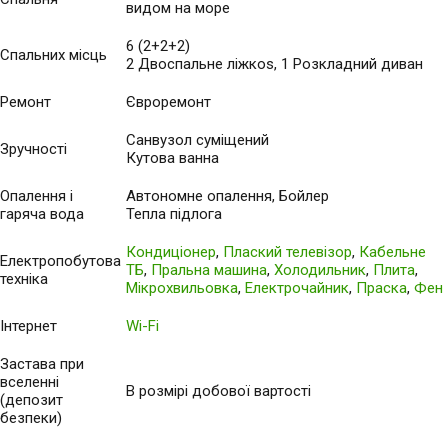
видом на море
6 (2+2+2)
Спальних місць
2 Двоспальне ліжкоs, 1 Розкладний диван
Ремонт
Євроремонт
Санвузол суміщений
Зручності
Кутова ванна
Опалення і
Автономне опалення, Бойлер
гаряча вода
Тепла підлога
Кондиціонер
,
Плаский телевізор
,
Кабельне
Електропобутова
ТБ
,
Пральна машина
,
Холодильник
,
Плита
,
техніка
Мікрохвильовка
,
Електрочайник
,
Праска
,
Фен
Інтернет
Wi-Fi
Застава при
вселенні
В розмірі добової вартості
(депозит
безпеки)