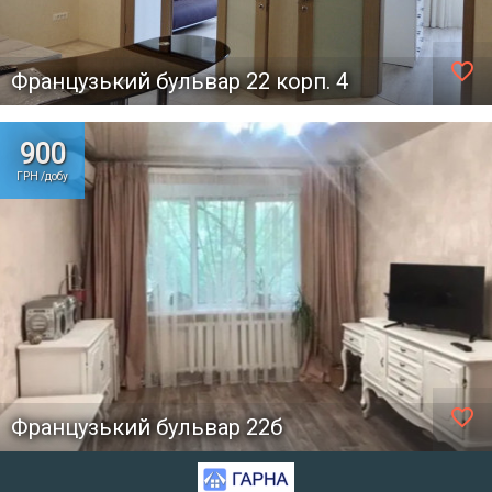
favorite_border
Французький бульвар 22 корп. 4
900
ГРН /добу
favorite_border
Французький бульвар 22б