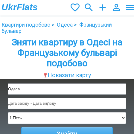
UkrFlats
favorite_border
search
add
person_outline
men
Квартири подобово
Одеса
Французький
бульвар
Зняти квартиру в Одесі на
Французькому бульварі
подобово
Показати карту