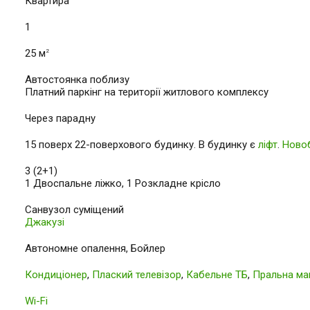
Квартира
1
25 м
2
Автостоянка поблизу
Платний паркінг на території житлового комплексу
Через парадну
15 поверх 22-поверхового будинку. В будинку є
ліфт
.
Ново
3 (2+1)
1 Двоспальне ліжко, 1 Розкладне крісло
Санвузол суміщений
Джакузі
Автономне опалення, Бойлер
Кондиціонер
,
Плаский телевізор
,
Кабельне ТБ
,
Пральна ма
Wi-Fi