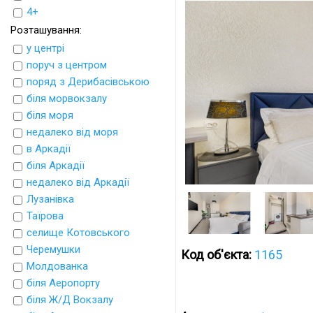
4+
Розташування:
у центрі
поруч з центром
поряд з Дерибасівською
біля морвокзалу
біля моря
недалеко від моря
в Аркадії
біля Аркадії
недалеко від Аркадії
Лузанівка
Таїрова
селище Котовського
Черемушки
Код об'єкта:
1165
Молдованка
біля Аеропорту
біля Ж/Д Вокзалу