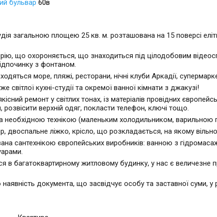
ий бульвар
60в
дія загальною площею 25 кв. м. розташована на 15 поверсі елі
ію, що охороняється, що знаходиться під цілодобовим відеоспо
ідпочинку з фонтаном.
ходяться море, пляжі, ресторани, нічні клуби Аркадії, супермарке
е світлої кухні-студії та окремої ванної кімнати з джакузі!
якісний ремонт у світлих тонах, із матеріалів провідних європ
 розвісити верхній одяг, покласти телефон, ключі тощо.
а необхідною технікою (маленьким холодильником, варильною 
ор, двоспальне ліжко, крісло, що розкладається, на якому віль
ана сантехнікою європейських виробників: ванною з гідромасаж
уарами.
ся в багатоквартирному житловому будинку, у нас є величезне 
 наявність документа, що засвідчує особу та заставної суми, у