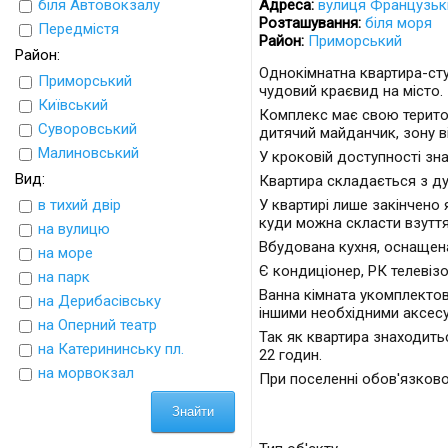
біля Автовокзалу
Адреса:
вулиця Французьк
Розташування:
біля моря
Передмістя
Район:
Приморський
Район:
Однокімнатна квартира-сту
Приморський
чудовий краєвид на місто.
Київський
Комплекс має свою територ
Суворовський
дитячий майданчик, зону в
Малиновський
У кроковій доступності зна
Вид:
Квартира складається з дуж
в тихий двір
У квартирі лише закінчено 
куди можна скласти взуття,
на вулицю
Вбудована кухня, оснащен
на море
Є кондиціонер, РК телевіз
на парк
Ванна кімната укомплектов
на Дерибасівську
іншими необхідними аксес
на Оперний театр
Так як квартира знаходить
на Катерининську пл.
22 годин.
на морвокзал
При поселенні обов'язково