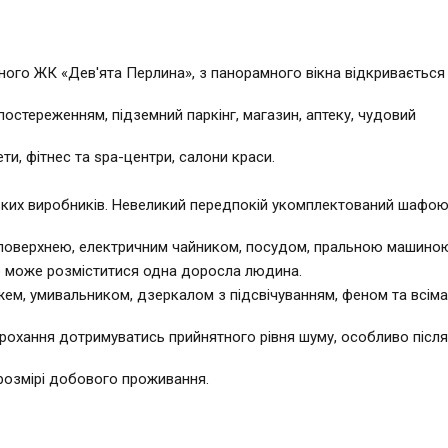
тного ЖК «Дев'ята Перлина», з панорамного вікна відкривається
стереженням, підземний паркінг, магазин, аптеку, чудовий
ти, фітнес та spa-центри, салони краси.
ейських виробників. Невеликий передпокій укомплектований шафою
поверхнею, електричним чайником, посудом, пральною машиною
но може розміститися одна доросла людина.
ем, умивальником, дзеркалом з підсвічуванням, феном та всіма
прохання дотримуватись прийнятного рівня шуму, особливо після
 розмірі добового проживання.