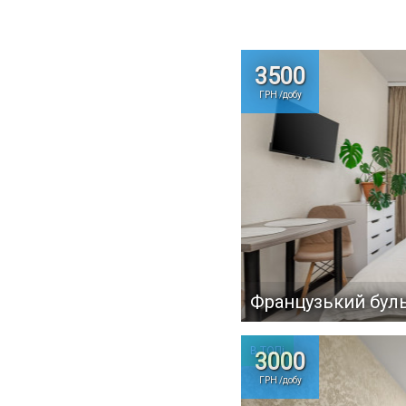
3500
ГРН /добу
Французький бул
В ТОПі
3000
ГРН /добу