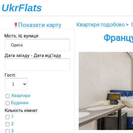
UkrFlats
Показати карту
Квартири подобово
Францу
Місто, Id, вулиця:
Дата заїзду - Дата від'їзду:
Гості:
Квартири
Будинки
Кількість кімнат:
1
2
3