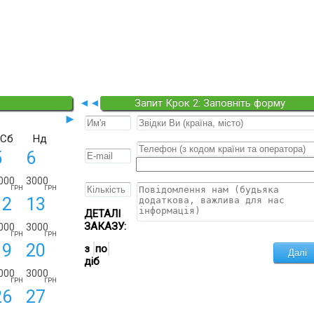
◄◄
Запит Крок 2: Заповніть форму
►
Сб
Нд
5
6
000
3000
ГРН
ГРН
12
13
ДЕТАЛІ
ЗАКАЗУ:
000
3000
ГРН
ГРН
19
20
з
по
діб
000
3000
ГРН
ГРН
26
27