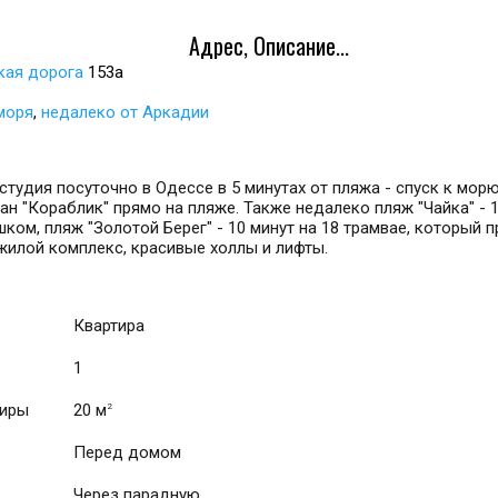
Адрес, Описание...
кая дорога
153а
моря
,
недалеко от Аркадии
студия посуточно в Одессе в 5 минутах от пляжа - спуск к мор
ран "Кораблик" прямо на пляже. Также недалеко пляж "Чайка" - 
шком, пляж "Золотой Берег" - 10 минут на 18 трамвае, который
илой комплекс, красивые холлы и лифты.
Квартира
1
тиры
20 м
2
Перед домом
Через парадную