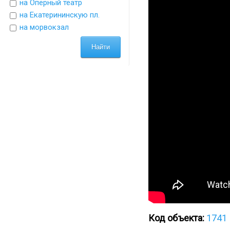
на Оперный театр
на Екатерининскую пл.
на морвокзал
Код объекта:
1741