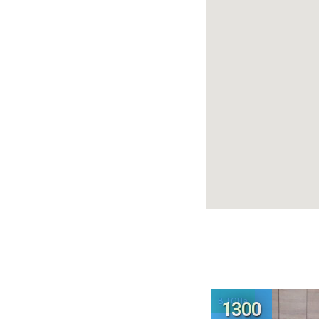
В ТОПе
1300