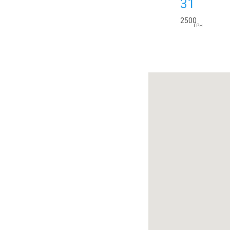
31
2500
ГРН