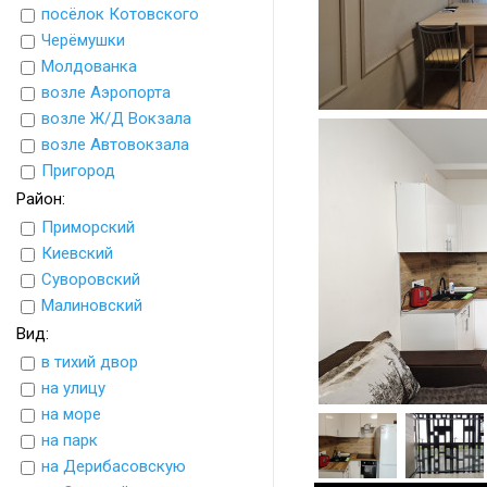
посёлок Котовского
Черёмушки
Молдованка
возле Аэропорта
возле Ж/Д Вокзала
возле Автовокзала
Пригород
Район:
Приморский
Киевский
Суворовский
Малиновский
Вид:
в тихий двор
на улицу
на море
на парк
на Дерибасовскую