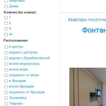
Квартиры
UkrFlats
Дома
Количество комнат:
1
Квартиры посуточ
2
Фонтан
3
4+
Расположение:
в центре
рядом с центром
рядом с Дерибасовской
возле морвокзала
возле моря
недалеко от моря
в Аркадии
возле Аркадии
недалеко от Аркадии
Лузановка
Таирова