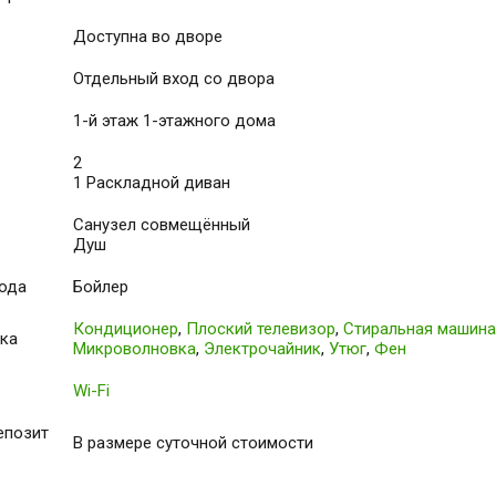
Доступна во дворе
Отдельный вход со двора
1-й этаж 1-этажного дома
2
1 Раскладной диван
Санузел совмещённый
Душ
вода
Бойлер
Кондиционер
,
Плоский телевизор
,
Стиральная машина
ика
Микроволновка
,
Электрочайник
,
Утюг
,
Фен
Wi-Fi
епозит
В размере суточной стоимости