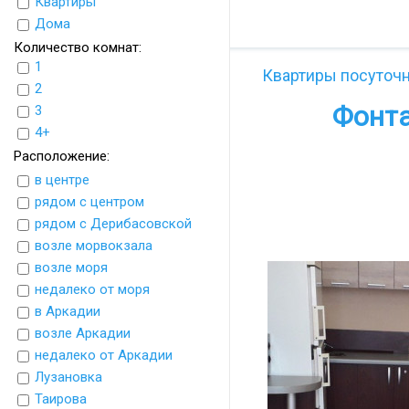
Квартиры
UkrFlats
Дома
Количество комнат:
1
Квартиры посуточ
2
Фонта
3
4+
Расположение:
в центре
рядом с центром
рядом с Дерибасовской
возле морвокзала
возле моря
недалеко от моря
в Аркадии
возле Аркадии
недалеко от Аркадии
Лузановка
Таирова