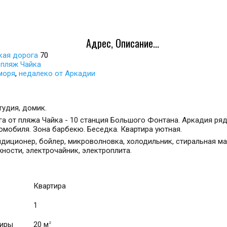
Адрес, Описание...
кая дорога
70
 пляж Чайка
моря
,
недалеко от Аркадии
тудия, домик.
га от пляжа Чайка - 10 станция Большого Фонтана. Аркадия ряд
омобиля. Зона барбекю. Беседка. Квартира уютная.
ондиционер, бойлер, микроволновка, холодильник, стиральная ма
ности, электрочайник, электроплита.
Квартира
1
тиры
20 м
2