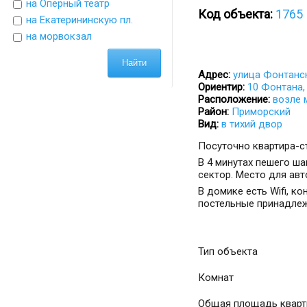
на Оперный театр
Код объекта:
1765
на Екатерининскую пл.
на морвокзал
Адрес:
улица Фонтанс
Ориентир:
10 Фонтана,
Расположение:
возле 
Район:
Приморский
Вид:
в тихий двор
Посуточно квартира-с
В 4 минутах пешего ша
сектор. Место для авт
В домике есть Wifi, к
постельные принадлеж
Тип объекта
Комнат
Общая площадь квар