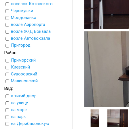
посёлок Котовского
Черёмушки
Молдованка
возле Аэропорта
возле Ж/Д Вокзала
возле Автовокзала
Пригород
Район:
Приморский
Киевский
Суворовский
Малиновский
Вид:
в тихий двор
на улицу
на море
на парк
на Дерибасовскую