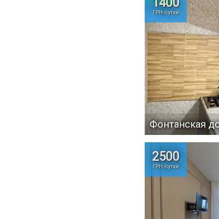
1400
ГРН /сутки
Фонтанская до
2500
ГРН /сутки