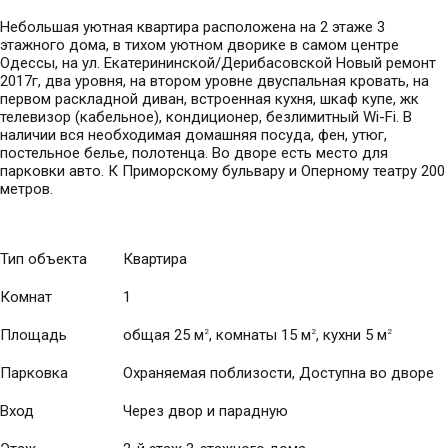
Небольшая уютная квартира расположена на 2 этаже 3
этажного дома, в тихом уютном дворике в самом центре
Одессы, на ул. Екатерининской/Дерибасовской Новый ремонт
2017г, два уровня, на втором уровне двуспальная кровать, на
первом раскладной диван, встроенная кухня, шкаф купе, жк
телевизор (кабельное), кондиционер, безлимитный Wi-Fi. В
наличии вся необходимая домашняя посуда, фен, утюг,
постельное белье, полотенца. Во дворе есть место для
парковки авто. К Приморскому бульвару и Оперному театру 200
метров.
Тип объекта
Квартира
Комнат
1
Площадь
общая 25 м
, комнаты 15 м
, кухни 5 м
2
2
2
Парковка
Охраняемая поблизости, Доступна во дворе
Вход
Через двор и парадную