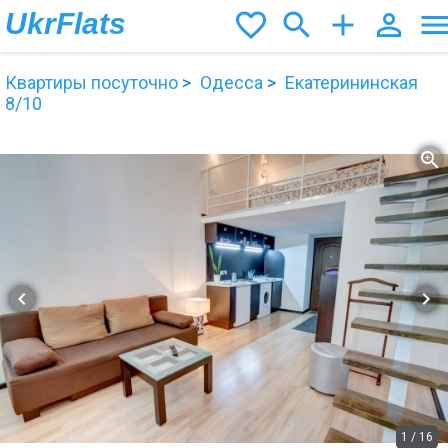
UkrFlats
favorite_border
search
add
person_outline
men
Квартиры посуточно
Одесса
Екатерининская
8/10
zoom_in
chevron_left
chevron_right
1
/
16