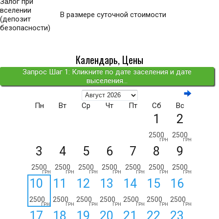
Залог при
вселении
В размере суточной стоимости
(депозит
безопасности)
Календарь, Цены
Запрос Шаг 1: Кликните по дате заселения и дате
выселения...
Пн
Вт
Ср
Чт
Пт
Сб
Вс
1
2
2500
2500
ГРН
ГРН
3
4
5
6
7
8
9
2500
2500
2500
2500
2500
2500
2500
ГРН
ГРН
ГРН
ГРН
ГРН
ГРН
ГРН
10
11
12
13
14
15
16
2500
2500
2500
2500
2500
2500
2500
ГРН
ГРН
ГРН
ГРН
ГРН
ГРН
ГРН
17
18
19
20
21
22
23