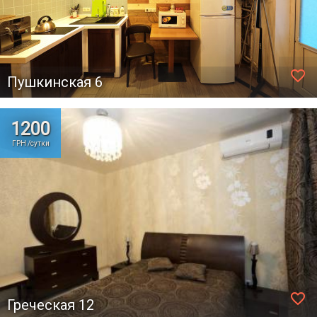
favorite_border
Пушкинская 6
1200
ГРН /сутки
favorite_border
Греческая 12