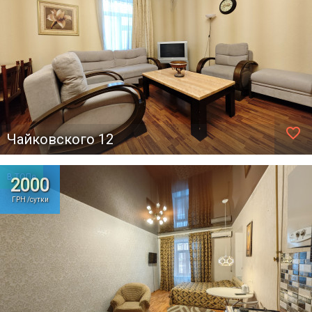
favorite_border
Чайковского 12
В ТОПе
2000
ГРН /сутки