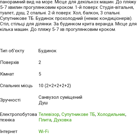
панорамний вид на море. Місце для декількох машин. До пляжу
5-7 хвилин прогулянковим кроком. 1-й поверх: Студія-вітальня,
туалет, душ, 2 спальні. 2-й поверх: Хол, балкон, 3 спальні.
Супутникове ТБ. Будинок прохолодний (немає кондиціонерів).
Стіл, стільці для ділянки. За будинком крита веранда. Місце для
кілька машин. До пляжу 5-7 хв прогулянковим кроком.
Тип об'єкту
Будинок
Поверхів
2
Кімнат
5
Спальних місць
10 (2+2+2+2+2)
Санвузол суміщений
Зручності
Душ
Електропобутова
Телевізор
,
Супутникове ТБ
,
Холодильник
,
техніка
Плита
,
Духовка
Інтернет
Wi-Fi