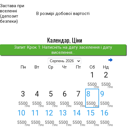
Застава при
вселенні
В розмірі добової вартості
(депозит
безпеки)
Календар, Ціни
Запит Крок 1: Натисніть на дату заселення і дату
виселення...
Пн
Вт
Ср
Чт
Пт
Сб
Нд
1
2
5500
5500
ГРН
ГРН
3
4
5
6
7
8
9
5500
5500
5500
5500
5500
5500
5500
ГРН
ГРН
ГРН
ГРН
ГРН
ГРН
ГРН
10
11
12
13
14
15
16
5500
5500
5500
5500
5500
5500
5500
ГРН
ГРН
ГРН
ГРН
ГРН
ГРН
ГРН